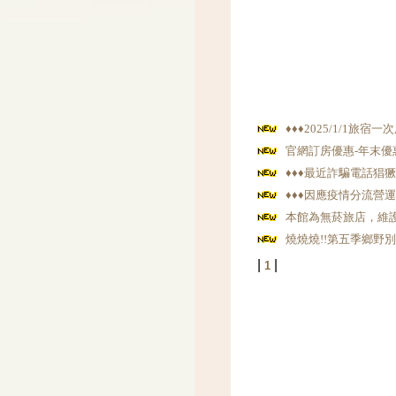
♦️♦️♦️2025/1/1旅
官網訂房優惠-年末優
♦♦♦最近詐騙電話猖獗♦
♦️♦️♦️因應疫情分流營
本館為無菸旅店，維
燒燒燒!!第五季鄉野別
|
|
1