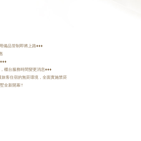
宿一次用備品管制即將上路♦️♦️♦️
惠
♦♦
運，櫃台服務時間變更消息♦️♦️♦️
護旅客住宿的無菸環境，全面實施禁菸
墅全新開幕!!