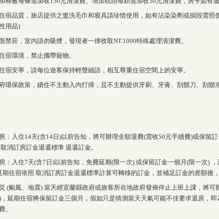
加棉被每條需加收150元清潔費、增加枕頭每顆需加收50元清潔費，房卡如有遺
住宿品質，旅店提供之盥洗毛巾和寢具請珍惜使用，如有沾染染劑或損毀需照價
性用品)
面禁菸，室內請勿吸煙，發現者一律收取NT.1000特殊處理清潔費。
住宿環境，禁止攜帶寵物。
住宿安寧，請每位遊客保持輕聲細語，相互尊重住宿空間上的安寧。
府環保政策，續住不主動入內打掃，且不主動提供牙刷、牙膏、刮鬍刀、刮鬍
房：入住14天(含14日)以前告知，將可辦理全額退費(需收50元手續費)或保留訂
 取消訂房訂金退還標準 退還訂金。
房：入住7天(含7日)以前告知，免費延期(限一次) 或保留訂金一個月(限一次)
延期住宿依照 取消訂房訂金退還標準計算可轉移的訂金，並補足訂金的差額後
災 (颱風、地震) 當天經宜蘭縣政府或旅客所在地政府發佈停止上班上課，將可
)，延期住宿將保留訂金三個月，假如只是猜測當天天氣可能不佳要求退房，即
費。