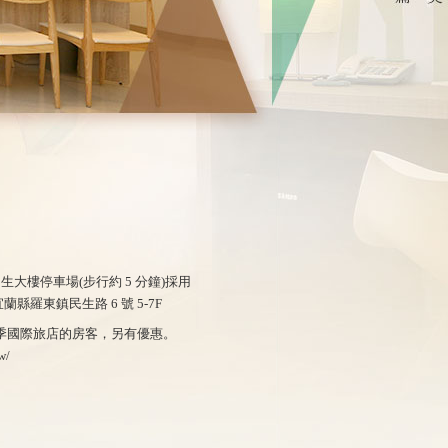
民生大樓停車場(步行約 5 分鐘)採用
羅東鎮民生路 6 號 5-7F
五季國際旅店的房客，另有優惠。
w/