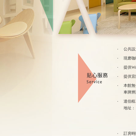
‧
公共設
‧
現磨咖
‧
提供W
‧
提供宜
‧
本館無
車牌辨
‧
達伯租
地址： 
‧
訂房時