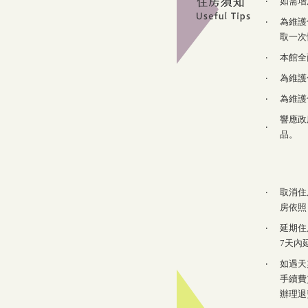
‧
如需增
‧
為維護
取一次
‧
本館全
‧
為維護
‧
為維護
響應政
‧
品。
‧
取消住
房依照
‧
延期住
7天內
‧
如遇天
手續費
辦理退