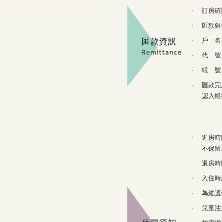
‧
訂房確
‧
匯款銀
‧
戶 名
‧
代 號
‧
帳 號
‧
匯款完成
認入帳
‧
進房時
不保留
退房時
‧
入住時
‧
為維護
‧
兒童注