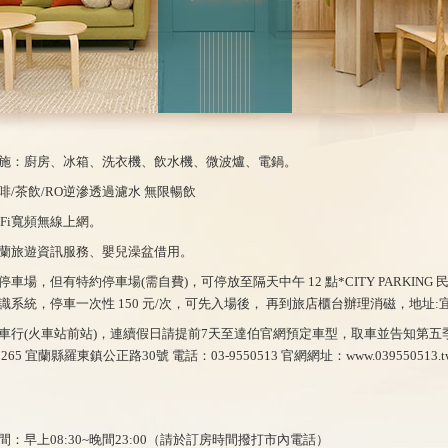
施：廚房、冰箱、洗衣機、飲水機、微波爐、電鍋。
啡/茶飲/RO逆滲透過濾水 無限暢飲
iFi寬頻無線上網。
蘭旅遊資訊服務、嬰兒澡盆借用。
停車場，但有特約停車場(需自費)，可停放至隔天中午 12 點*CITY PARKING 
識系統，停車一次性 150 元/次，可先入場後， 再到旅店櫃台辦理消磁，地址:宜蘭縣
車行(火車站前站)，連續假日請提前7天至達伯官網預定車型，取車並告知第
265 宜蘭縣羅東鎮公正路30號 電話：03-9550513 官網網址：www.039550513.t
間：早上08:30~晚間23:00（請於訂房時間撥打市內電話）