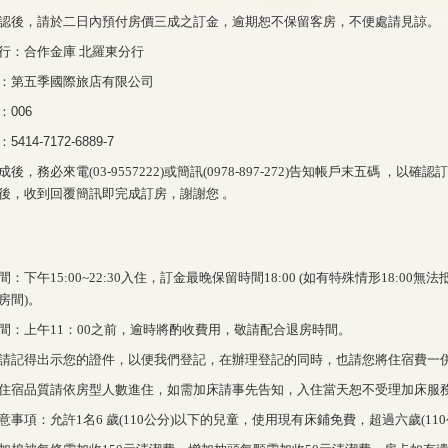
認後，請於二日內預付房價三成之訂金，逾期恕不保留客房，不便處請見諒。
行：合作金庫 北羅東分行
：第五季國際旅店有限公司
：
006
：
5414-7172-6889-7
後，務必來電(03-9557222)或簡訊(0978-897-272)告知帳戶末五碼 
後，收到回覆簡訊即完成訂房，謝謝您 。
間：下午15:00~22:30入住，訂金最晚保留時間18:00 (如有特殊情形18:0
房間)。
間：上午11：00之前，逾時將酌收費用，敬請配合退房時間。
請記得出示您的證件，以便我們登記，在辦理登記的同時，也請您將住宿費一
住宿品質請依房型人數進住，如需加床請事先告知，入住當天恕不受理加床服
意事項：允許1名6 歲(110公分)以下的兒童，使用現有床鋪免費，超過六歲(11