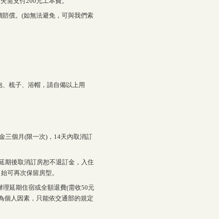
失需支付200元工本費。
賠償。(如無法避免，可與我們索
泡、梳子、浴帽，請自備以上用
金三個月(限一次)，14天內取消訂
 ，延期後取消訂房恕不退訂金，入住
，始可再次保留房型。
辦理延期住宿或全額退費(需收50元
為個人因素，只能依交通部的規定