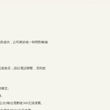
，以確認訂房成功，公司將於統一時間對帳確
0無法抵達旅店，請以電話聯繫，否則恕
併繳交。
務。
0公分)每位需酌收300元清潔費。